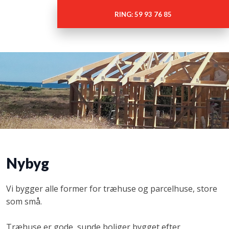
RING: 59 93 76 85
Nybyg
Vi bygger alle former for træhuse og parcelhuse, store
som små.
Træhuse er gode, sunde boliger bygget efter