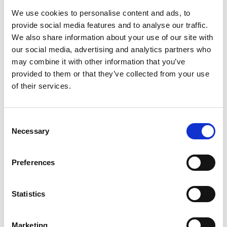
We use cookies to personalise content and ads, to
​Beskriv kort hvad det drejer sig om, og så vender vi
provide social media features and to analyse our traffic.
hurtigst muligt tilbage.
We also share information about your use of our site with
our social media, advertising and analytics partners who
may combine it with other information that you’ve
provided to them or that they’ve collected from your use
of their services.
Consent
Necessary
Selection
Preferences
Statistics
Marketing