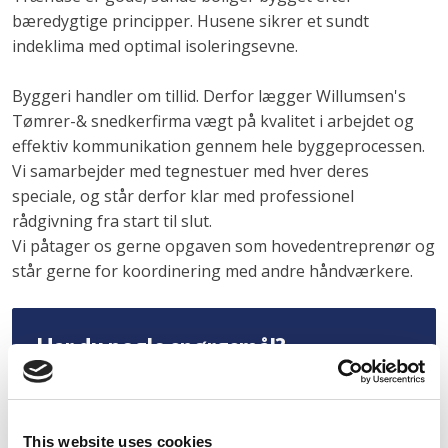
bæredygtige principper. Husene sikrer et sundt
indeklima med optimal isoleringsevne.
Byggeri handler om tillid. Derfor lægger Willumsen's
Tømrer-& snedkerfirma vægt på kvalitet i arbejdet og
effektiv kommunikation gennem hele byggeprocessen.
Vi samarbejder med tegnestuer med hver deres
speciale, og står derfor klar med professionel
rådgivning fra start til slut.
Vi påtager os gerne opgaven som hovedentreprenør og
står gerne for koordinering med andre håndværkere.
Har du nogle spørgsmål?
Har du en specifik opgave der skal udføres, eller er du i
tvivl om vi kan hjælpe dig, så er du velkommen til at
kontakte os via kontaktformularen her.
This website uses cookies