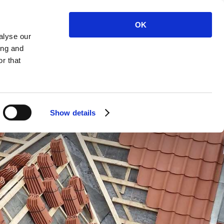
OK
RING: 59 93 76 85
kt
alyse our
ing and
r that
Show details