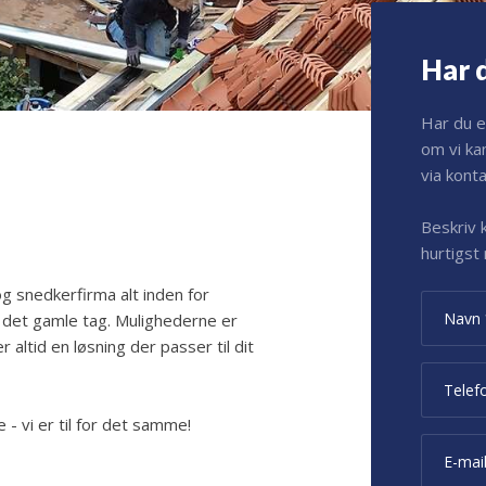
Har 
Har du en
om vi ka
via kont
​Beskriv
hurtigst 
g snedkerfirma alt inden for
te det gamle tag. Mulighederne er
r altid en løsning der passer til dit
 - vi er til for det samme!