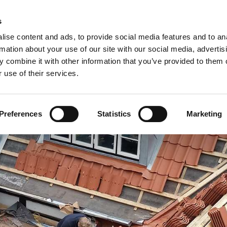
s
Forside
Om os
Tømreropgaver 🠇
Dansk Byggeri
Konta
ise content and ads, to provide social media features and to an
rmation about your use of our site with our social media, advertis
 combine it with other information that you’ve provided to them o
 use of their services.
Preferences
Statistics
Marketing